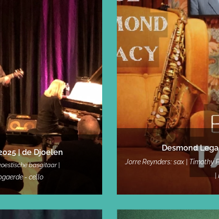
Desmond Legacy
 2025
| de Djoelen
Jorre Reynders: sax | Timothy 
oestische basgitaar |
|
gaerde - cello