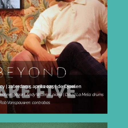
 | zaterdag 5 april 2025 | de Djoelen
Pedone: gitaar | Andy Willems: piano | David La Mela: drums
 Rob Vanspauwen: contrabas