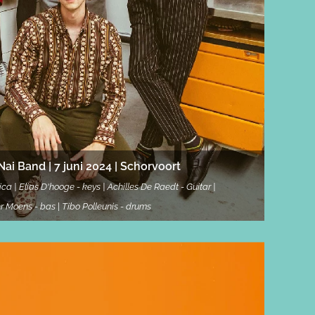
Nai Band
| 7 juni 2024 | Schorvoort
ica
|
Elias D'hooge -
keys
|
Achilles De Raedt -
Guitar |
er Moens
- bas
|
Tibo Polleunis
- drums