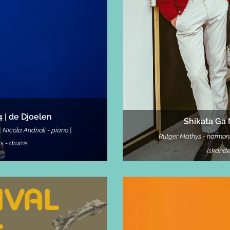
4
| de Djoelen
Shikata Ga 
Nicola Andrioli - piano |
Rutger Mathys - h
armon
ts - drums
Iskand