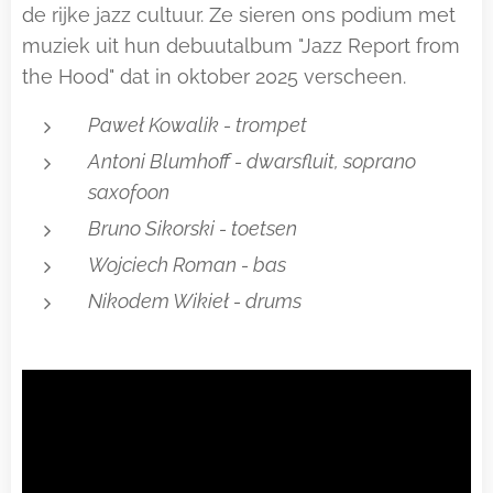
de rijke jazz cultuur. Ze sieren ons podium met
muziek uit hun debuutalbum "Jazz Report from
the Hood" dat in oktober 2025 verscheen.
Paweł Kowalik - trompet
Antoni Blumhoff - dwarsfluit, soprano
saxofoon
Bruno Sikorski - toetsen
Wojciech Roman - bas
Nikodem Wikieł - drums