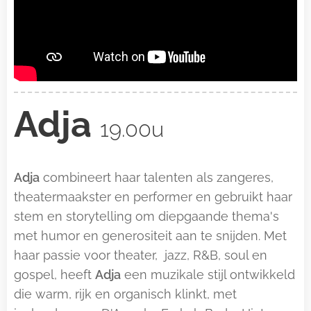
Adja
19.00u
Adja
combineert haar talenten als zangeres,
theatermaakster en performer en gebruikt haar
stem en storytelling om diepgaande thema's
met humor en generositeit aan te snijden. Met
haar passie voor theater, jazz, R&B, soul en
gospel, heeft
Adja
een muzikale stijl ontwikkeld
die warm, rijk en organisch klinkt, met