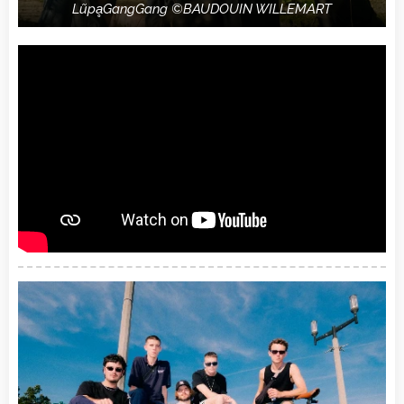
LũpḁGangGang ©BAUDOUIN WILLEMART