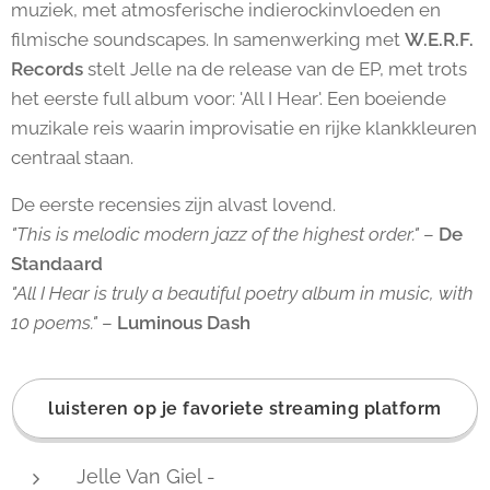
muziek, met atmosferische indierockinvloeden en
filmische soundscapes. In samenwerking met
W.E.R.F.
Records
stelt Jelle na de release van de EP, met trots
het eerste full album voor: 'All I Hear'. Een boeiende
muzikale reis waarin improvisatie en rijke klankkleuren
centraal staan.
De eerste recensies zijn alvast lovend.
"This is melodic modern jazz of the highest order."
–
De
Standaard
"All I Hear is truly a beautiful poetry album in music, with
10 poems."
–
Luminous Dash
luisteren op je favoriete streaming platform
Jelle Van Giel -